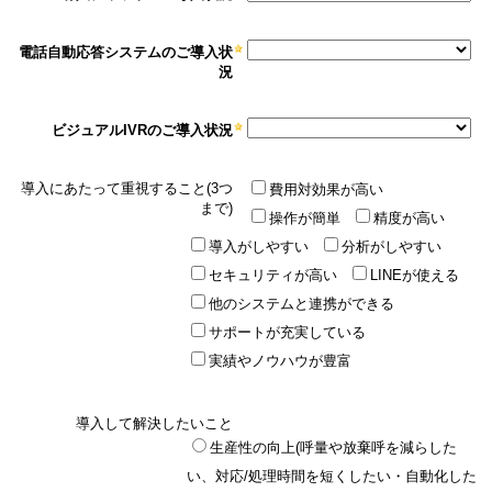
電話自動応答システムのご導入状
況
ビジュアルIVRのご導入状況
導入にあたって重視すること(3つ
費用対効果が高い
まで)
操作が簡単
精度が高い
導入がしやすい
分析がしやすい
セキュリティが高い
LINEが使える
他のシステムと連携ができる
サポートが充実している
実績やノウハウが豊富
導入して解決したいこと
生産性の向上(呼量や放棄呼を減らした
い、対応/処理時間を短くしたい・自動化した